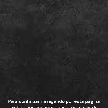
Descubra el fantástico
Para continuar navegando por esta página
web debes confirmar que eres mayor de