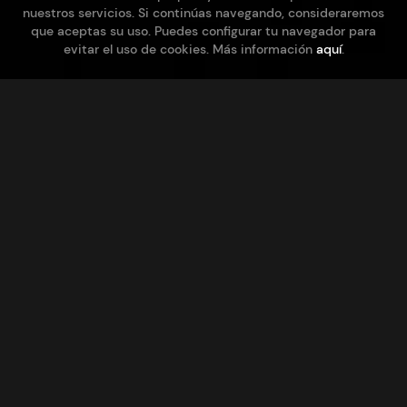
nuestros servicios. Si continúas navegando, consideraremos
que aceptas su uso. Puedes configurar tu navegador para
evitar el uso de cookies. Más información
aquí
.
Visite la bodega
Visita la bodega
Recorrido guiado por nuestras instalaciones mientras
se explican los distintos procesos de vinificación y
crianza. Al finalizar la visita realizaremos una amena
cata comentada de algunos de los vinos que
elaboramos.
Duración aproximada: 2 horas.