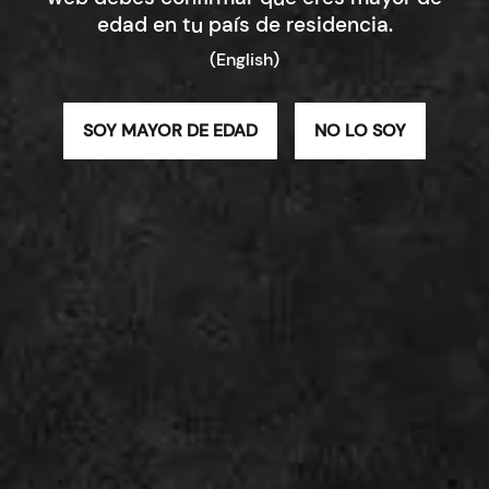
mundo del vino en un lugar
edad en tu país de residencia.
donde el tiempo se mide en
(English)
añadas
SOY MAYOR DE EDAD
NO LO SOY